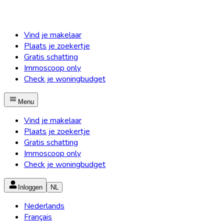
Vind je makelaar
Plaats je zoekertje
Gratis schatting
Immoscoop only
Check je woningbudget
Menu
Vind je makelaar
Plaats je zoekertje
Gratis schatting
Immoscoop only
Check je woningbudget
Inloggen
NL
Nederlands
Français