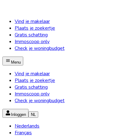
Vind je makelaar
Plaats je zoekertje
Gratis schatting
Immoscoop only
Check je woningbudget
Menu
Vind je makelaar
Plaats je zoekertje
Gratis schatting
Immoscoop only
Check je woningbudget
Inloggen
NL
Nederlands
Français