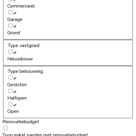
Commercieel
Garage
Grond
Type vastgoed
Nieuwbouw
Type bebouwing
Gesloten
Halfopen
Open
Renovatiebudget
Toon enkel panden met renovatiebudget