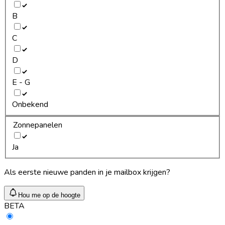
B
C
D
E - G
Onbekend
Zonnepanelen
Ja
Als eerste nieuwe panden in je mailbox krijgen?
Hou me op de hoogte
BETA