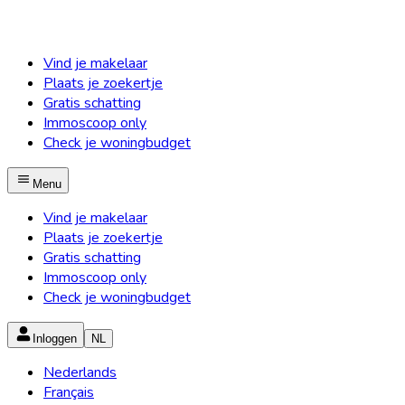
Vind je makelaar
Plaats je zoekertje
Gratis schatting
Immoscoop only
Check je woningbudget
Menu
Vind je makelaar
Plaats je zoekertje
Gratis schatting
Immoscoop only
Check je woningbudget
Inloggen
NL
Nederlands
Français