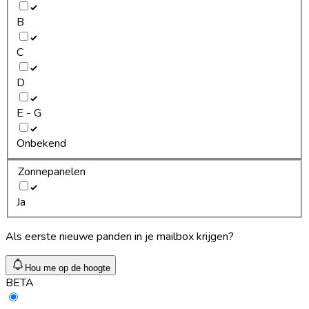
B
C
D
E - G
Onbekend
Zonnepanelen
Ja
Als eerste nieuwe panden in je mailbox krijgen?
Hou me op de hoogte
BETA