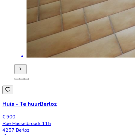
Huis
-
Te huur
Berloz
€ 900
Rue Hasselbrouck 115
4257 Berloz