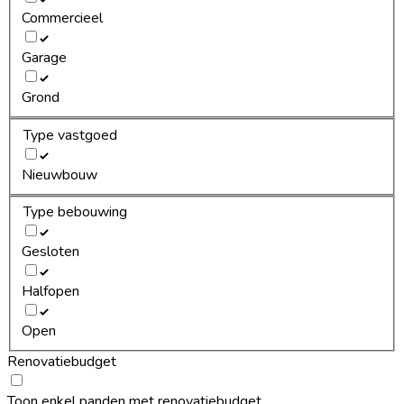
Commercieel
Garage
Grond
Type vastgoed
Nieuwbouw
Type bebouwing
Gesloten
Halfopen
Open
Renovatiebudget
Toon enkel panden met renovatiebudget