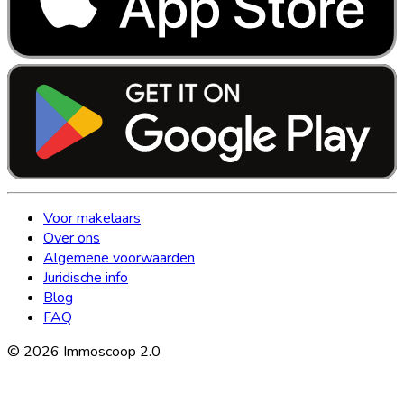
Voor makelaars
Over ons
Algemene voorwaarden
Juridische info
Blog
FAQ
©
2026
Immoscoop 2.0