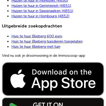
Huizen te huur in Moresnet (4850)
Huizen te huur in Gemmenich (4851)
Huizen te huur in Sippenaeken (4851)
Huizen te huur in Hombourg (4852)
Uitgebreide zoekopdrachten
Huis te huur Blieberg 600 euro
Huis te huur Blieberg huisdieren toegelaten
Huis te huur Blieberg met tuin
Vind nu ook je droomwoning in de Immoscoop-app