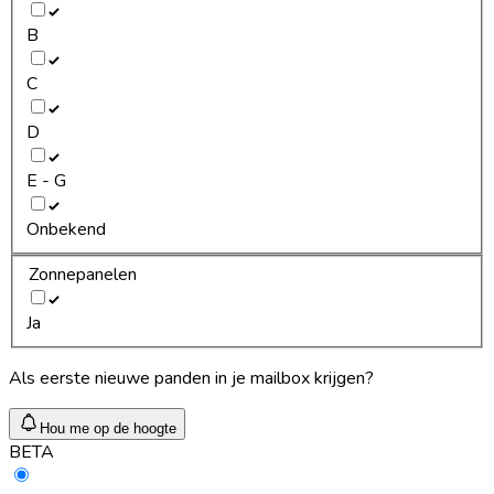
B
C
D
E - G
Onbekend
Zonnepanelen
Ja
Als eerste nieuwe panden in je mailbox krijgen?
Hou me op de hoogte
BETA