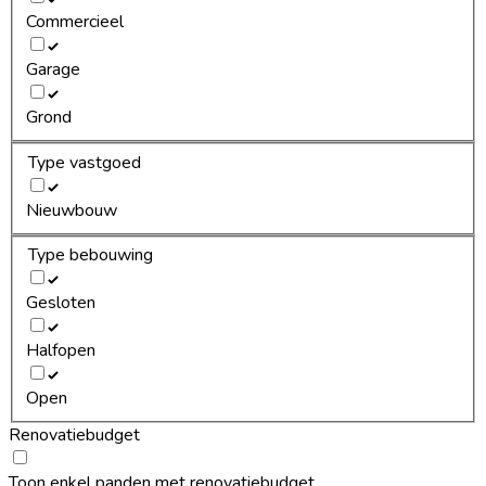
Commercieel
Garage
Grond
Type vastgoed
Nieuwbouw
Type bebouwing
Gesloten
Halfopen
Open
Renovatiebudget
Toon enkel panden met renovatiebudget