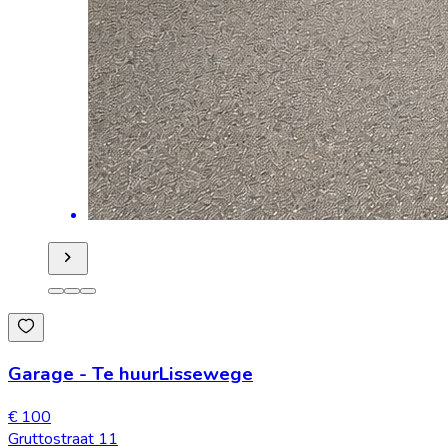
Garage
-
Te huur
Lissewege
€ 100
Gruttostraat 11