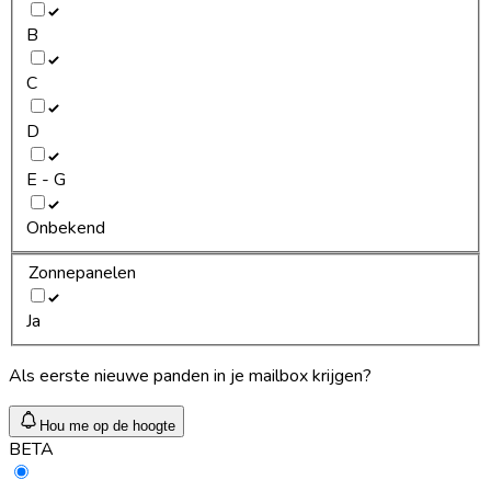
B
C
D
E - G
Onbekend
Zonnepanelen
Ja
Als eerste nieuwe panden in je mailbox krijgen?
Hou me op de hoogte
BETA