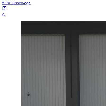
8380 Lissewege
A