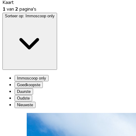
Kaart
1
van
2
pagina's
Sorteer op:
Immoscoop only
Immoscoop only
Goedkoopste
Duurste
Oudste
Nieuwste