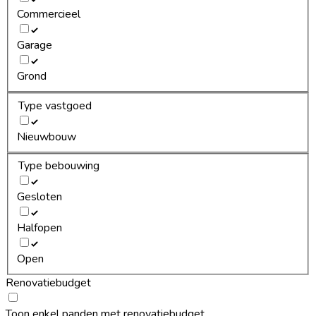
Commercieel
Garage
Grond
Type vastgoed
Nieuwbouw
Type bebouwing
Gesloten
Halfopen
Open
Renovatiebudget
Toon enkel panden met renovatiebudget