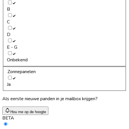
B
C
D
E - G
Onbekend
Zonnepanelen
Ja
Als eerste nieuwe panden in je mailbox krijgen?
Hou me op de hoogte
BETA