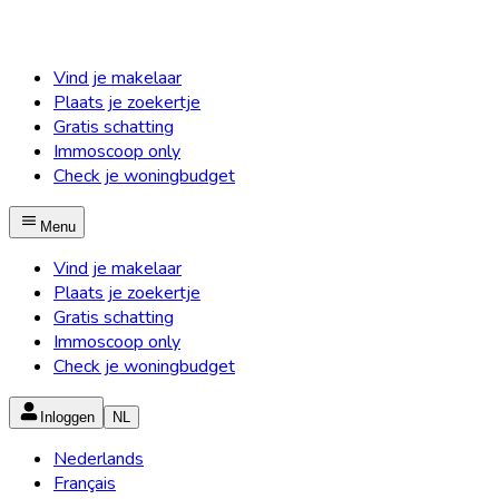
Vind je makelaar
Plaats je zoekertje
Gratis schatting
Immoscoop only
Check je woningbudget
Menu
Vind je makelaar
Plaats je zoekertje
Gratis schatting
Immoscoop only
Check je woningbudget
Inloggen
NL
Nederlands
Français