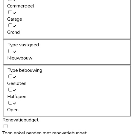
Commercieel
Garage
Grond
Type vastgoed
Nieuwbouw
Type bebouwing
Gesloten
Halfopen
Open
Renovatiebudget
Toon enkel panden met renovatiebudget