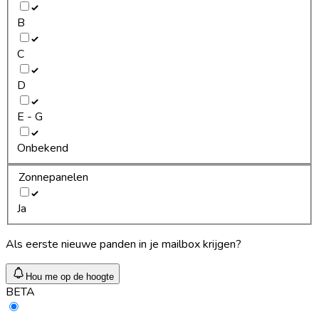
B
C
D
E - G
Onbekend
Zonnepanelen
Ja
Als eerste nieuwe panden in je mailbox krijgen?
Hou me op de hoogte
BETA