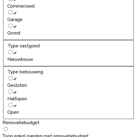
Commercieel
Garage
Grond
Type vastgoed
Nieuwbouw
Type bebouwing
Gesloten
Halfopen
Open
Renovatiebudget
Toon enkel panden met renovatiebudget