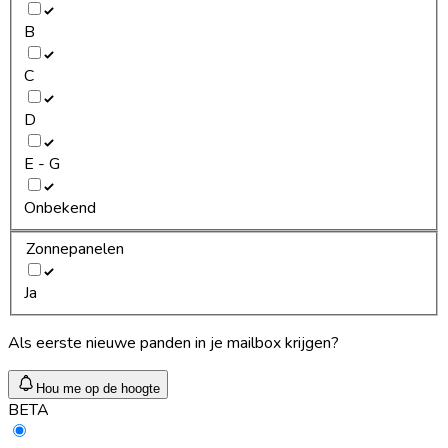
B
C
D
E - G
Onbekend
Zonnepanelen
Ja
Als eerste nieuwe panden in je mailbox krijgen?
Hou me op de hoogte
BETA