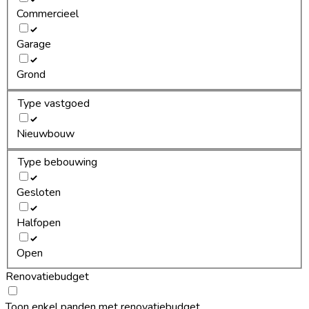
Commercieel
Garage
Grond
Type vastgoed
Nieuwbouw
Type bebouwing
Gesloten
Halfopen
Open
Renovatiebudget
Toon enkel panden met renovatiebudget