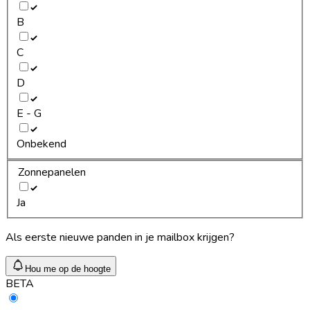
B
C
D
E - G
Onbekend
Zonnepanelen
Ja
Als eerste nieuwe panden in je mailbox krijgen?
Hou me op de hoogte
BETA