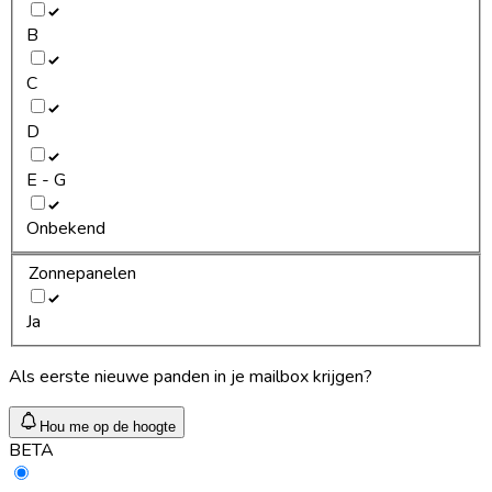
B
C
D
E - G
Onbekend
Zonnepanelen
Ja
Als eerste nieuwe panden in je mailbox krijgen?
Hou me op de hoogte
BETA