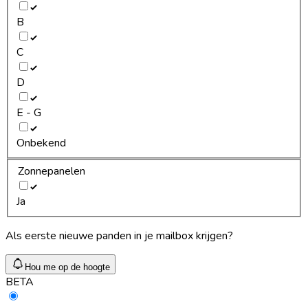
B
C
D
E - G
Onbekend
Zonnepanelen
Ja
Als eerste nieuwe panden in je mailbox krijgen?
Hou me op de hoogte
BETA