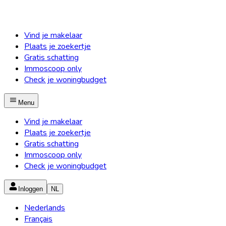
Vind je makelaar
Plaats je zoekertje
Gratis schatting
Immoscoop only
Check je woningbudget
Menu
Vind je makelaar
Plaats je zoekertje
Gratis schatting
Immoscoop only
Check je woningbudget
Inloggen
NL
Nederlands
Français