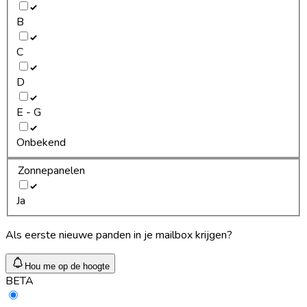
B
C
D
E - G
Onbekend
Zonnepanelen
Ja
Als eerste nieuwe panden in je mailbox krijgen?
Hou me op de hoogte
BETA