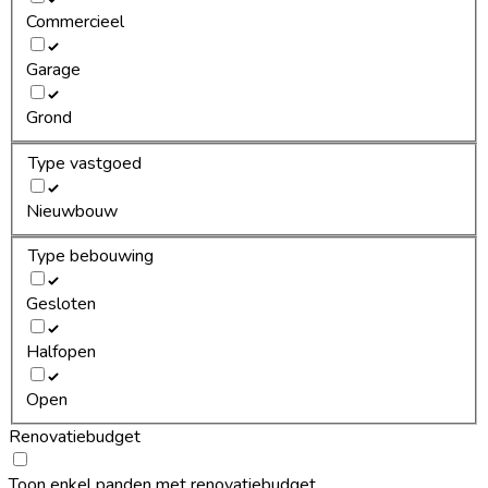
Commercieel
Garage
Grond
Type vastgoed
Nieuwbouw
Type bebouwing
Gesloten
Halfopen
Open
Renovatiebudget
Toon enkel panden met renovatiebudget