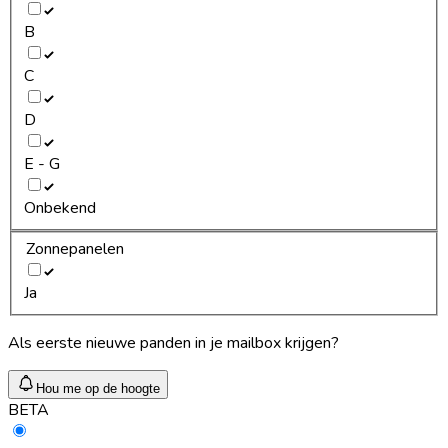
B
C
D
E - G
Onbekend
Zonnepanelen
Ja
Als eerste nieuwe panden in je mailbox krijgen?
Hou me op de hoogte
BETA