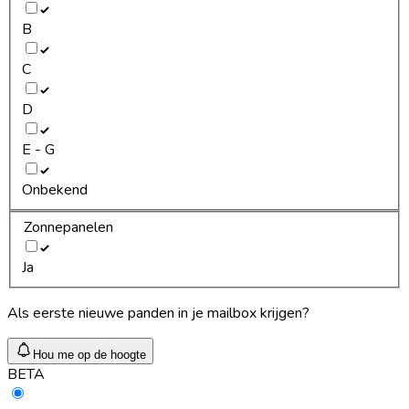
B
C
D
E - G
Onbekend
Zonnepanelen
Ja
Als eerste nieuwe panden in je mailbox krijgen?
Hou me op de hoogte
BETA