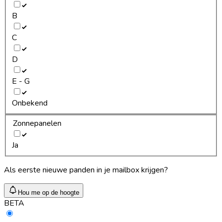
B
C
D
E - G
Onbekend
Zonnepanelen
Ja
Als eerste nieuwe panden in je mailbox krijgen?
Hou me op de hoogte
BETA