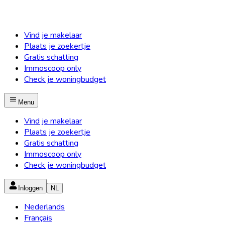
Vind je makelaar
Plaats je zoekertje
Gratis schatting
Immoscoop only
Check je woningbudget
Menu
Vind je makelaar
Plaats je zoekertje
Gratis schatting
Immoscoop only
Check je woningbudget
Inloggen
NL
Nederlands
Français