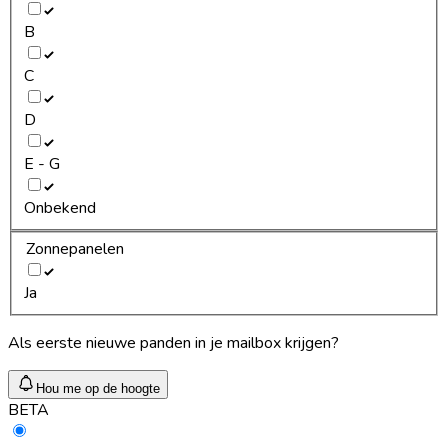
B
C
D
E - G
Onbekend
Zonnepanelen
Ja
Als eerste nieuwe panden in je mailbox krijgen?
Hou me op de hoogte
BETA