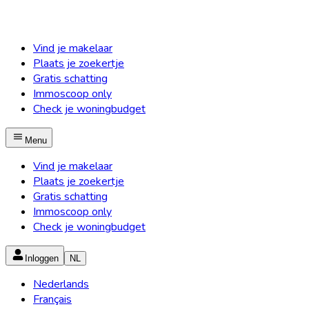
Vind je makelaar
Plaats je zoekertje
Gratis schatting
Immoscoop only
Check je woningbudget
Menu
Vind je makelaar
Plaats je zoekertje
Gratis schatting
Immoscoop only
Check je woningbudget
Inloggen
NL
Nederlands
Français