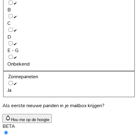
B
C
D
E - G
Onbekend
Zonnepanelen
Ja
Als eerste nieuwe panden in je mailbox krijgen?
Hou me op de hoogte
BETA