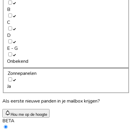
B
C
D
E - G
Onbekend
Zonnepanelen
Ja
Als eerste nieuwe panden in je mailbox krijgen?
Hou me op de hoogte
BETA