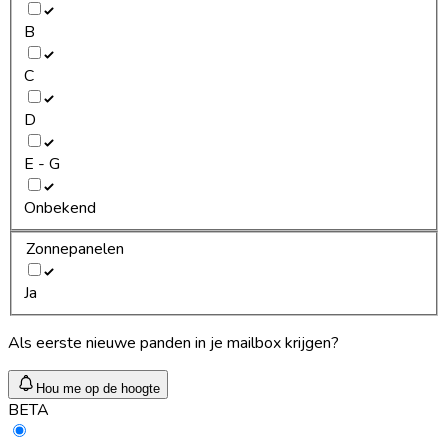
B
C
D
E - G
Onbekend
Zonnepanelen
Ja
Als eerste nieuwe panden in je mailbox krijgen?
Hou me op de hoogte
BETA