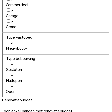
Commercieel
Garage
Grond
Type vastgoed
Nieuwbouw
Type bebouwing
Gesloten
Halfopen
Open
Renovatiebudget
Toon enkel panden met renovatiebudget