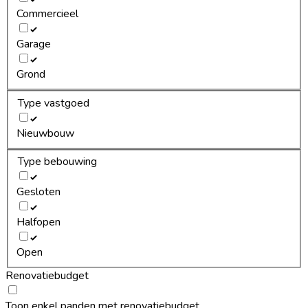
Commercieel
Garage
Grond
Type vastgoed
Nieuwbouw
Type bebouwing
Gesloten
Halfopen
Open
Renovatiebudget
Toon enkel panden met renovatiebudget