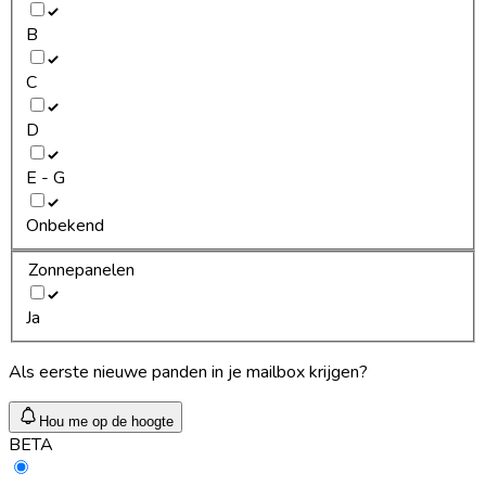
B
C
D
E - G
Onbekend
Zonnepanelen
Ja
Als eerste nieuwe panden in je mailbox krijgen?
Hou me op de hoogte
BETA