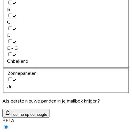
B
C
D
E - G
Onbekend
Zonnepanelen
Ja
Als eerste nieuwe panden in je mailbox krijgen?
Hou me op de hoogte
BETA