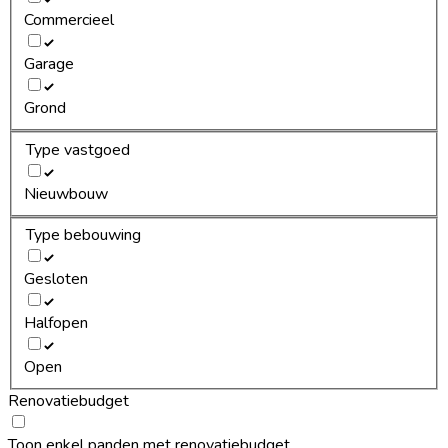
Commercieel
Garage
Grond
Type vastgoed
Nieuwbouw
Type bebouwing
Gesloten
Halfopen
Open
Renovatiebudget
Toon enkel panden met renovatiebudget