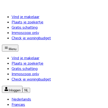
Vind je makelaar
Plaats je zoekertje
Gratis schatting
Immoscoop only
Check je woningbudget
Menu
Vind je makelaar
Plaats je zoekertje
Gratis schatting
Immoscoop only
Check je woningbudget
Inloggen
NL
Nederlands
Français