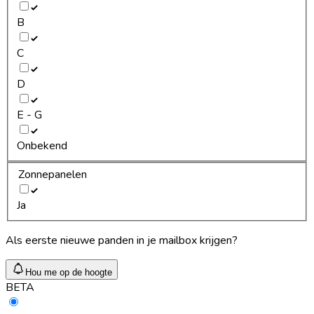
B
C
D
E - G
Onbekend
Zonnepanelen
Ja
Als eerste nieuwe panden in je mailbox krijgen?
Hou me op de hoogte
BETA