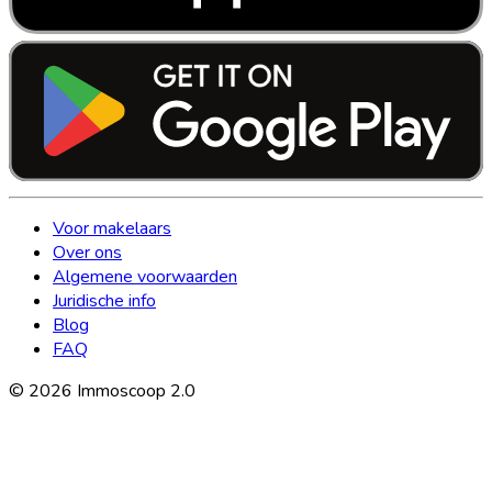
Voor makelaars
Over ons
Algemene voorwaarden
Juridische info
Blog
FAQ
©
2026
Immoscoop 2.0