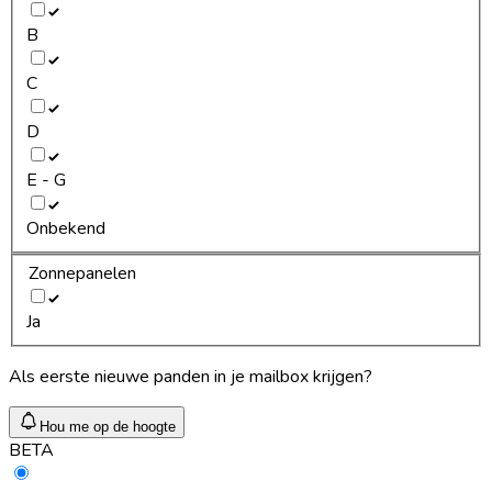
B
C
D
E - G
Onbekend
Zonnepanelen
Ja
Als eerste nieuwe panden in je mailbox krijgen?
Hou me op de hoogte
BETA