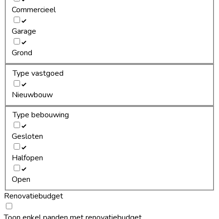
Commercieel
Garage
Grond
Type vastgoed
Nieuwbouw
Type bebouwing
Gesloten
Halfopen
Open
Renovatiebudget
Toon enkel panden met renovatiebudget