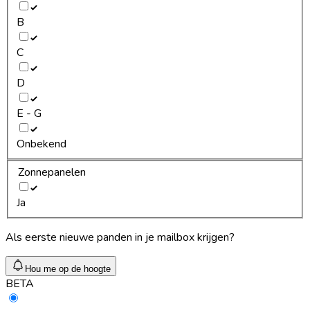
B
C
D
E - G
Onbekend
Zonnepanelen
Ja
Als eerste nieuwe panden in je mailbox krijgen?
Hou me op de hoogte
BETA