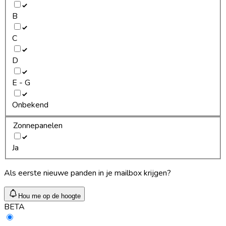
B
C
D
E - G
Onbekend
Zonnepanelen
Ja
Als eerste nieuwe panden in je mailbox krijgen?
Hou me op de hoogte
BETA