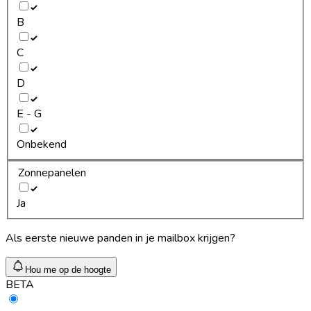
B
C
D
E - G
Onbekend
Zonnepanelen
Ja
Als eerste nieuwe panden in je mailbox krijgen?
Hou me op de hoogte
BETA