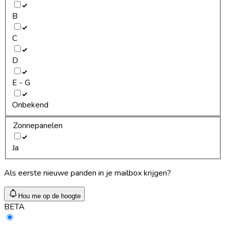
B
C
D
E - G
Onbekend
Zonnepanelen
Ja
Als eerste nieuwe panden in je mailbox krijgen?
Hou me op de hoogte
BETA