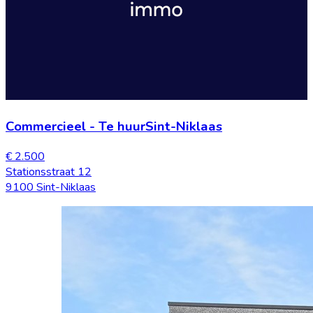
Commercieel
-
Te huur
Sint-Niklaas
€ 2.500
Stationsstraat 12
9100 Sint-Niklaas