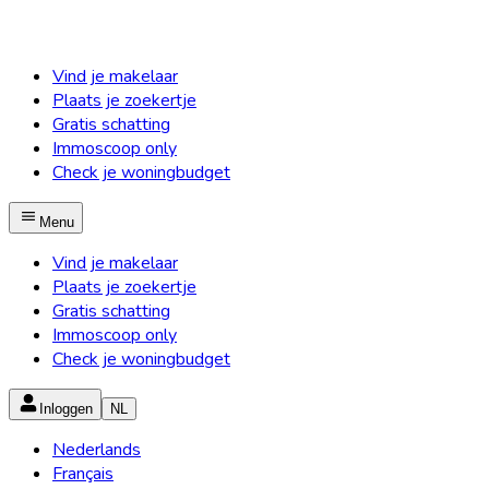
Vind je makelaar
Plaats je zoekertje
Gratis schatting
Immoscoop only
Check je woningbudget
Menu
Vind je makelaar
Plaats je zoekertje
Gratis schatting
Immoscoop only
Check je woningbudget
Inloggen
NL
Nederlands
Français