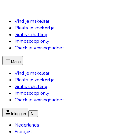
Vind je makelaar
Plaats je zoekertje
Gratis schatting
Immoscoop only
Check je woningbudget
Menu
Vind je makelaar
Plaats je zoekertje
Gratis schatting
Immoscoop only
Check je woningbudget
Inloggen
NL
Nederlands
Français