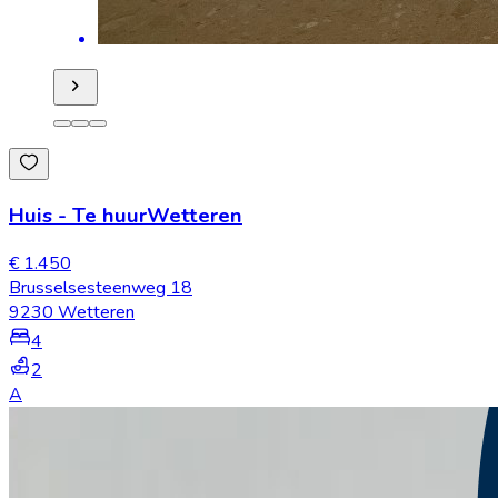
Huis
-
Te huur
Wetteren
€ 1.450
Brusselsesteenweg 18
9230 Wetteren
4
2
A