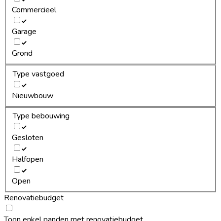
Commercieel
Garage
Grond
Type vastgoed
Nieuwbouw
Type bebouwing
Gesloten
Halfopen
Open
Renovatiebudget
Toon enkel panden met renovatiebudget