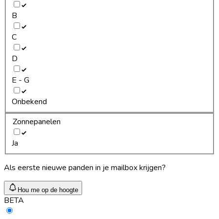
B
C
D
E - G
Onbekend
Zonnepanelen
Ja
Als eerste nieuwe panden in je mailbox krijgen?
Hou me op de hoogte
BETA