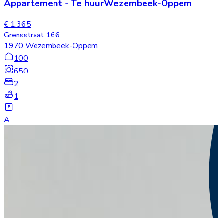
Appartement
-
Te huur
Wezembeek-Oppem
€ 1.365
Grensstraat 166
1970 Wezembeek-Oppem
100
650
2
1
A