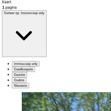
Kaart
1
pagina
Sorteer op:
Immoscoop only
Immoscoop only
Goedkoopste
Duurste
Oudste
Nieuwste