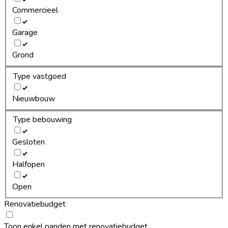
Commercieel
Garage
Grond
Type vastgoed
Nieuwbouw
Type bebouwing
Gesloten
Halfopen
Open
Renovatiebudget
Toon enkel panden met renovatiebudget