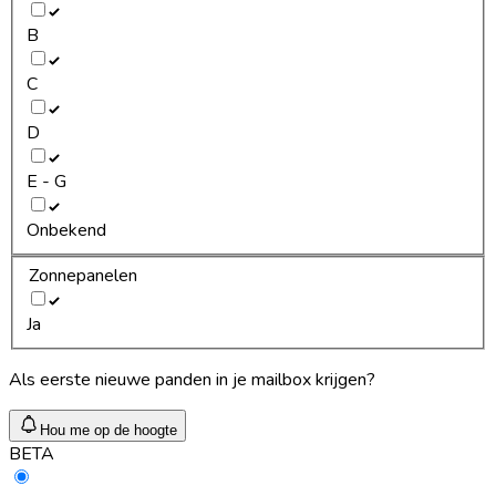
B
C
D
E - G
Onbekend
Zonnepanelen
Ja
Als eerste nieuwe panden in je mailbox krijgen?
Hou me op de hoogte
BETA