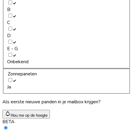
B
C
D
E - G
Onbekend
Zonnepanelen
Ja
Als eerste nieuwe panden in je mailbox krijgen?
Hou me op de hoogte
BETA