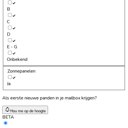
B
C
D
E - G
Onbekend
Zonnepanelen
Ja
Als eerste nieuwe panden in je mailbox krijgen?
Hou me op de hoogte
BETA