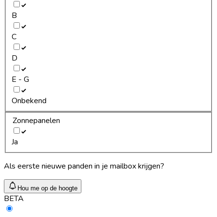
B
C
D
E - G
Onbekend
Zonnepanelen
Ja
Als eerste nieuwe panden in je mailbox krijgen?
Hou me op de hoogte
BETA