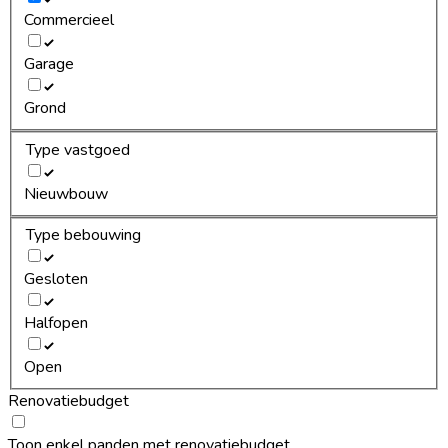
Commercieel
Garage
Grond
Type vastgoed
Nieuwbouw
Type bebouwing
Gesloten
Halfopen
Open
Renovatiebudget
Toon enkel panden met renovatiebudget