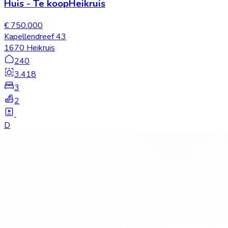
Huis
-
Te koop
Heikruis
€ 750.000
Kapellendreef 43
1670 Heikruis
240
3.418
3
2
D