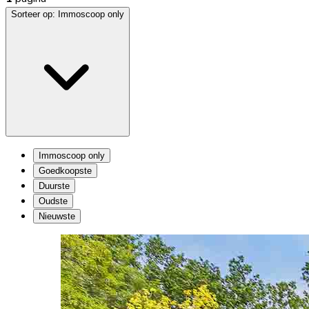
Sorteer op:
Immoscoop only
Immoscoop only
Goedkoopste
Duurste
Oudste
Nieuwste