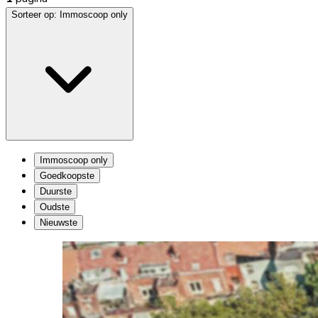
Sorteer op:
Immoscoop only
Immoscoop only
Goedkoopste
Duurste
Oudste
Nieuwste