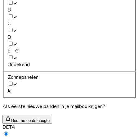
B
C
D
E - G
Onbekend
Zonnepanelen
Ja
Als eerste nieuwe panden in je mailbox krijgen?
Hou me op de hoogte
BETA