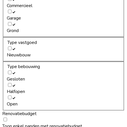
Commercieel
Garage
Grond
Type vastgoed
Nieuwbouw
Type bebouwing
Gesloten
Halfopen
Open
Renovatiebudget
Toon enkel panden met renovatiebudget