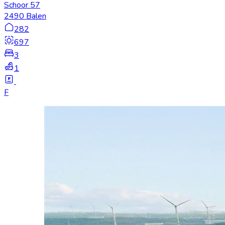
Schoor 57
2490 Balen
282
697
3
1
F