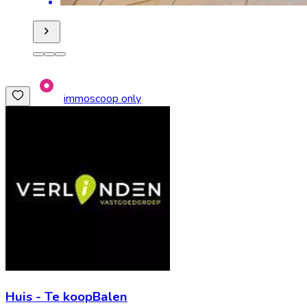
immoscoop only
Huis
-
Te koop
Balen