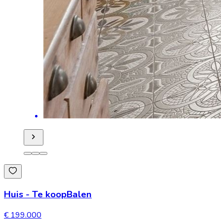
Huis
-
Te koop
Balen
€ 199.000