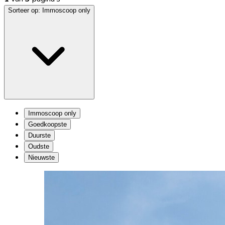
Sorteer op:
Immoscoop only
Immoscoop only
Goedkoopste
Duurste
Oudste
Nieuwste