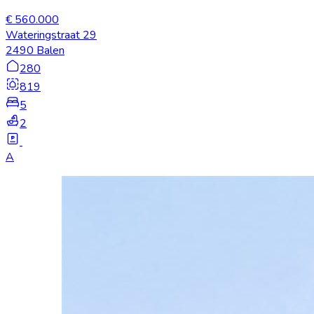
€ 560.000
Wateringstraat 29
2490 Balen
280
819
5
2
A