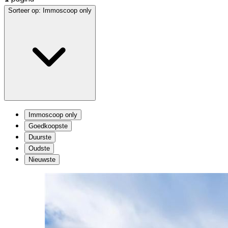
Sorteer op:
Immoscoop only
Immoscoop only
Goedkoopste
Duurste
Oudste
Nieuwste