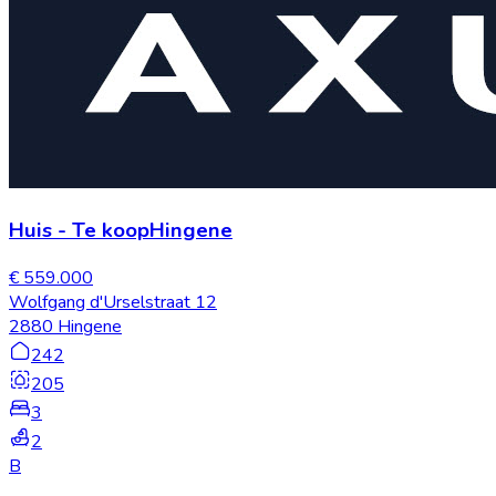
Huis
-
Te koop
Hingene
€ 559.000
Wolfgang d'Urselstraat 12
2880 Hingene
242
205
3
2
B