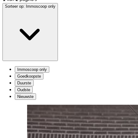
Sorteer op:
Immoscoop only
Immoscoop only
Goedkoopste
Duurste
Oudste
Nieuwste