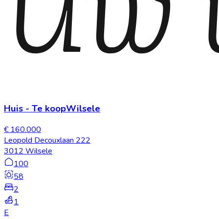
Huis
-
Te koop
Wilsele
€ 160.000
Leopold Decouxlaan 222
3012 Wilsele
100
58
2
1
E