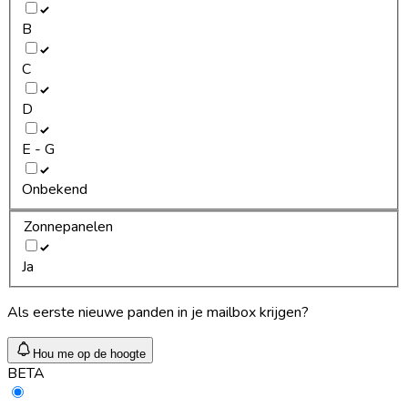
B
C
D
E - G
Onbekend
Zonnepanelen
Ja
Als eerste nieuwe panden in je mailbox krijgen?
Hou me op de hoogte
BETA