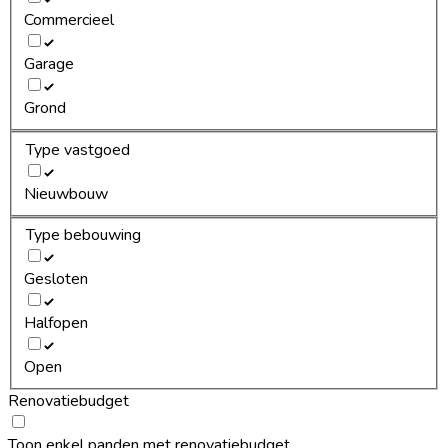
Commercieel
Garage
Grond
Type vastgoed
Nieuwbouw
Type bebouwing
Gesloten
Halfopen
Open
Renovatiebudget
Toon enkel panden met renovatiebudget