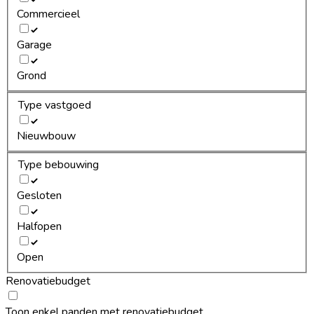
Commercieel
Garage
Grond
Type vastgoed
Nieuwbouw
Type bebouwing
Gesloten
Halfopen
Open
Renovatiebudget
Toon enkel panden met renovatiebudget