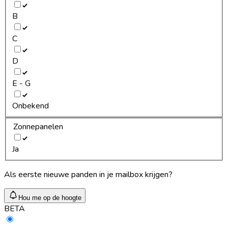
B
C
D
E - G
Onbekend
Zonnepanelen
Ja
Als eerste nieuwe panden in je mailbox krijgen?
Hou me op de hoogte
BETA