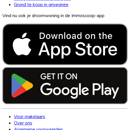
Grond te koop in grivegnee
Vind nu ook je droomwoning in de Immoscoop-app
Voor makelaars
Over ons
Algemene voorwaarden